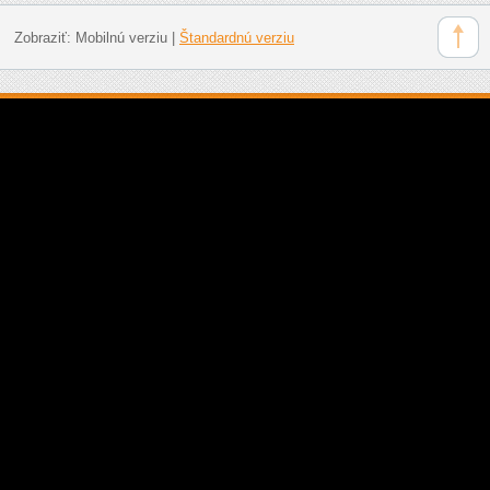
Zobraziť:
Mobilnú verziu
|
Štandardnú verziu